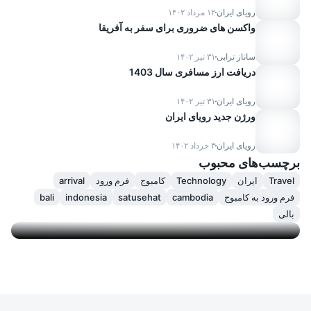
رویای ایران
۱۲ مرداد ۱۴۰۲
واکسن های ضروری برای سفر به آفریقا
ساناز ترابی
۳۱ تیر ۱۴۰۲
دریافت ارز مسافری سال 1403
رویای ایران
۳۱ تیر ۱۴۰۲
ورژن جدید رویای ایران
Advertisement
رویای ایران
۳ خرداد ۱۴۰۲
Duis leo. Donec orci lectus, aliquam ut, faucibus
برچسب‌های محبوب
non
Travel
ایران
Technology
کامبوج
فرم ورود
arrival
فرم ورود به کامبوج
cambodia
satusehat
indonesia
bali
Go now
بالی