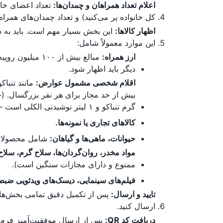
اعلام تعداد همراهان و چمدان‌ها:
تعداد اعضای خان
کل خانواده پر می‌کنید) و تعداد چمدان‌های همر
اظهار کالاها:
این بخش بسیار مهم است. باید به س
این موارد معمولاً شامل:
ارز همراه:
دیگر باید اظهار شود.
اقلام شخصی مشمول عوارض:
مانند تنباک
گرم تنباکو و ۱ لیتر نوشیدنی الکلی است – این مقادیر را حتماً پیش از سفر چک کنید).
کالاهای تجاری یا نمونه‌ها.
حیوانات، ماهی‌ها و گیاهان:
شامل محصولات 
مواد مخدر، روان‌گردان‌ها، سلاح گرم، سلاح
ممنوع و دارای مجازات سنگین است).
فیلم‌های سینمایی، دیسک‌های ویدئویی ضبط 
تایید و ارسال:
پس از تکمیل دقیق تمامی بخش‌ها و
ارسال کنید.
دریافت کد QR:
پس از ارسال موفقیت‌آمیز فرم