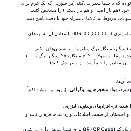
واده که با شما سفر می‌کنند (در صورتی که یک فرم برای
اه خود (هم بار اصلی و هم بار دستی) را مشخص کنید.
والات مربوط به کالاهای همراه خود با دقت پاسخ دهید.
مبالغ بیش از ۱۰۰ میلیون روپیه اندونزی (IDR 100,000,000) یا معادل آن به ارزهای
و (سیگار، سیگار برگ و غیره) و نوشیدنی‌های الکلی
بیش از حد مجاز برای هر نفر بزرگسال. (حدود مجاز معمولاً ۲۰۰ نخ سیگار، ۲۵ سیگار برگ یا ۱۰۰
آن‌ها.
 سرد، مواد منفجره، پورنوگرافی.
(ورود این موارد اکیداً
شده، نرم‌افزارهای ویدئویی لیزری.
 اطمینان از صحت اطلاعات وارد شده، فرم را تایید و
، یک
کد QR (QR Code)
برای شما نمایش داده می‌شود.