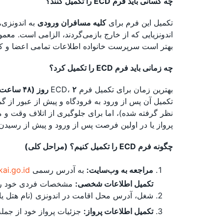
چه کسانی باید فرم ECD را تکمیل کنند؟
تکمیل این فرم برای
کلیه مسافران ورودی
به اندونزی،
اندونزیایی که از خارج بازمی‌گردند، الزامی است. معمول
بهتر است سرپرست خانواده اطلاعات تمامی اعضا و کال
چه زمانی باید فرم ECD را تکمیل کرد؟
بهترین زمان برای تکمیل فرم ECD،
۲ روز (۴۸ ساعت) قبل از تاریخ ورود شما به اندونزی
تکمیل آن پس از ورود به فرودگاه و پیش از عبور از گم
نظر گرفته شده)، اما برای جلوگیری از اتلاف وقت و مع
پرواز یا در اولین فرصت پس از ورود و پیش از رسیدن ب
چگونه فرم ECD را تکمیل کنیم؟ (مراحل کلی)
مراجعه به وب‌سایت:
به آدرس رسمی
ai.go.id/
تکمیل اطلاعات شخصی:
مشخصات فردی خود را ما
شغل، آدرس محل اقامت در اندونزی (نام هتل یا آ
تکمیل اطلاعات پرواز:
جزئیات پرواز خود از جمله 