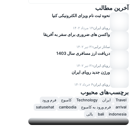
آخرین مطالب
نحوه ثبت نام ویزای الکترونیکی کنیا
رویای ایران
۱۲ مرداد ۱۴۰۲
واکسن های ضروری برای سفر به آفریقا
ساناز ترابی
۳۱ تیر ۱۴۰۲
دریافت ارز مسافری سال 1403
رویای ایران
۳۱ تیر ۱۴۰۲
ورژن جدید رویای ایران
Advertisement
رویای ایران
۳ خرداد ۱۴۰۲
Duis leo. Donec orci lectus, aliquam ut,
برچسب‌های محبوب
faucibus non
Travel
ایران
Technology
کامبوج
فرم ورود
arrival
فرم ورود به کامبوج
cambodia
satusehat
Go now
indonesia
bali
بالی