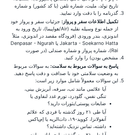
تاریخ تولد، ملیت، شماره تلفن (با کد کشور) و شماره
گذرنامه را با دقت وارد نمایید.
تکمیل اطلاعات سفر و پرواز:
جزئیات سفر و پرواز خود
از جمله نوع وسیله نقلیه (Air/هواپیما)، تاریخ ورود به
اندونزی، بندر ورودی (فرودگاه مقصد در اندونزی، مثلاً
Jakarta - Soekarno Hatta یا Denpasar - Ngurah
Rai)، شماره پرواز و شماره صندلی (در صورت
مشخص بودن) را وارد کنید.
پاسخ به سوالات مربوط به سلامت:
به سوالات مربوط
به وضعیت سلامتی خود با صداقت و دقت پاسخ دهید.
این سوالات معمولاً شامل موارد زیر است:
آیا علائمی مانند تب، سرفه، آبریزش بینی،
تنگی نفس، گلودرد، تورم غدد لنفاوی یا
ضایعات پوستی/بثورات دارید؟
آیا طی ۲۱ روز گذشته با فردی که علائم
آنفولانزا، کووید-۱۹، ذات‌الریه یا اِم‌پاکس
داشته، تماس نزدیک داشته‌اید؟
آیا طی ۲۱ روز گذشته با حیواناتی مانند