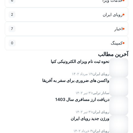
خدمات ویزا
6
رویای ایران
2
اخبار
7
کمپینگ
0
آخرین مطالب
نحوه ثبت نام ویزای الکترونیکی کنیا
رویای ایران
۱۲ مرداد ۱۴۰۲
واکسن های ضروری برای سفر به آفریقا
ساناز ترابی
۳۱ تیر ۱۴۰۲
دریافت ارز مسافری سال 1403
رویای ایران
۳۱ تیر ۱۴۰۲
ورژن جدید رویای ایران
Advertisement
رویای ایران
۳ خرداد ۱۴۰۲
Duis leo. Donec orci lectus, aliquam ut, faucibus