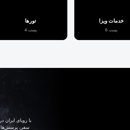
خدمات ویزا
تورها
پست 6
پست 4
با رویای ایران در
سفر، پرسش‌های 