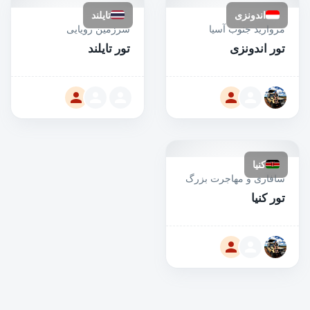
اندونزی
تایلند
مروارید جنوب آسیا
سرزمین رویایی
تور اندونزی
تور تایلند
کنیا
سافاری و مهاجرت بزرگ
تور کنیا