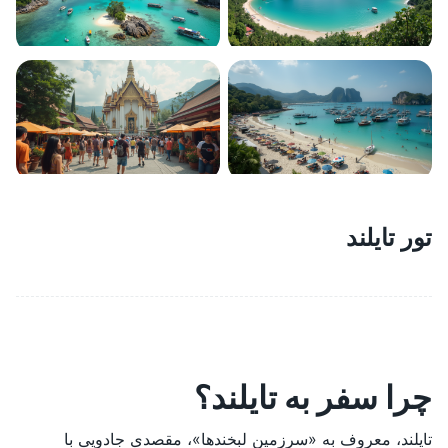
تور تایلند
چرا سفر به تایلند؟
تایلند، معروف به «سرزمین لبخندها»، مقصدی جادویی با