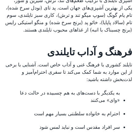
آشپزی تایلندی با ترکیب طعم‌های تند، ترش، شیرین و شور،
یکی از بهترین آشپزی‌های جهان است. پد تای (نودل سرخ شده)،
تام یام گونگ (سوپ میگو تند و ترش)، کاری سبز تایلندی، سوم
تام (سالاد پاپایا)، خائو پد (برنج سرخ شده) و منگو استیکی رایس
(برنج چسبناک با انبه) از غذاهای محبوب تایلندی هستند.
فرهنگ و آداب تایلندی
تایلند کشوری با فرهنگ غنی و آداب خاص است. آشنایی با برخی
از این موارد به شما کمک می‌کند تا سفری احترام‌آمیز و
لذت‌بخش داشته باشید:
به یکدیگر با دست‌های به هم چسبیده در حالت دعا
«وای» می‌کنند
احترام به خانواده سلطنتی بسیار مهم است
سر افراد مقدس است و نباید لمس شود