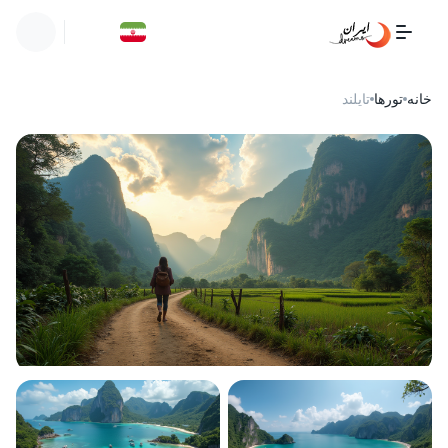
خانه
تورها
تایلند