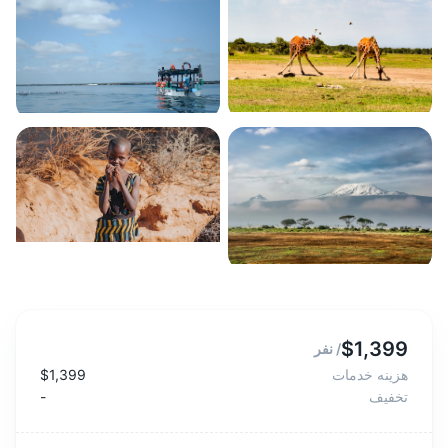
$1,399
/
نفر
هزینه خدمات
$1,399
تخفیف
-